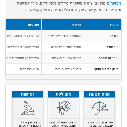
מבוקרים
מראים שיוגה משפרת מדדים תפקודיים, כולל גמישות
ומוביליות, באופן שווה ערך לתרגילי מתיחה וחיזוק קלאסיים.
מאפיין
גמישות
מוביליות
הגדרה
אלסטיות פסיבית של השריר
שליטה פעילה בתנועת מפרק
איך נמדד
מתיחה פסיבית עד הגבול
תנועה אקטיבית עם שליטה
איך יוגה תורמת
החזקת אסאנות סטטיות
מעברים בין תנוחות בשליטה
סיכון בלי כוח תומך
פציעות גידים ורצועות
אי-יציבות מפרק