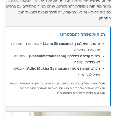
שלהם משפיע ישירות על הגב התחתון, על האגן ועל היציבה הכללית.
ב
יוגה מתיחות
ממוקדת להמסטרינג, אנחנו תמיד מתחילים עם ברכיים
כפופות קלות – זה לא "רמאות", זה הדרך הנכונה להגן על הגב
התחתון.
תנוחות מפתח להמסטרינג
פיסת ראש לברך (Janu Sirsasana)
– מתיחה חד-צדדית
עם שליטה מלאה
כיפוף קדימה בישיבה (Paschimottanasana)
– מתיחה
דו-צדדית עמוקה
הכלב הצופה מטה (Adho Mukha Svanasana)
– בסיסי
ויעיל לכל הגוף
הכלל הזהב שלנו:
מתיחה מורגשת אך לא מכאיבה.
סקירה שיטתית עדכנית
הראתה ששילוב של מתיחות סטטיות ודינמיות משפר משמעותית את
הגמישות ומפחית קשיחות בהמסטרינג.