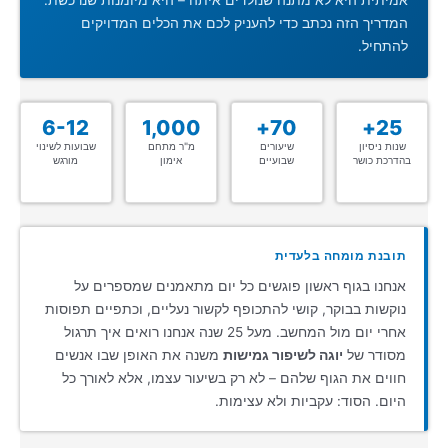
אמיתית היא לא מתנה שנולדים איתה – היא מיומנות שנרכשת.
המדריך הזה נכתב כדי להעניק לכם את הכלים המדויקים
להתחיל.
6-12
1,000
70+
25+
שנות ניסיון
שיעורים
מ"ר מתחם
שבועות לשינוי
בהדרכת כושר
שבועיים
אימון
מורגש
תובנת מומחה בלעדית
אנחנו בגוף ראשון פוגשים כל יום מתאמנים שמספרים על
נוקשות בבוקר, קושי להתכופף לקשור נעליים, וכתפיים תפוסות
אחרי יום מול המחשב. מעל 25 שנה אנחנו רואים איך תרגול
מסודר של
יוגה לשיפור גמישות
משנה את האופן שבו אנשים
חווים את הגוף שלהם – לא רק בשיעור עצמו, אלא לאורך כל
היום. הסוד: עקביות ולא עצימות.