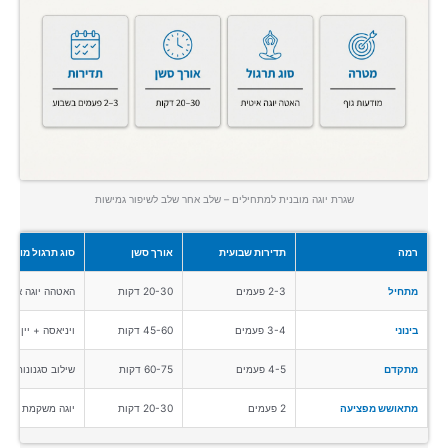
שגרת יוגה מובנית למתחילים – שלב אחר שלב לשיפור גמישות
רמה
תדירות שבועית
אורך סשן
סוג תרגול מומלץ
מתחיל
2-3 פעמים
20-30 דקות
האטהה יוגה איטית
בינוני
3-4 פעמים
45-60 דקות
ויניאסה + יין יוגה
מתקדם
4-5 פעמים
60-75 דקות
שילוב סגנונות
מתאושש מפציעה
2 פעמים
20-30 דקות
יוגה משקמת בלבד