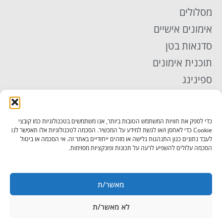
מסלולים
אימונים אישיים
סדנאות בטן
תוכנית אימונים
ספינינג
אימון TRX
פילאטיס
כדי לספק את חוויות המשתמש הטובות ביותר, אנו משתמשים בטכנולוגיות כמו קובצי
יוגה
Cookie כדי לאחסן ו/או לגשת למידע על המכשיר. הסכמה לטכנולוגיות אלו תאפשר לנו
לעבד נתונים כגון התנהגות גלישה או מזהים ייחודיים באתר זה. אי הסכמה או ביטול
תקנון
הסכמה עלולים להשפיע לרעה על תכונות ופונקציות מסוימות.
מדיניות פרטיות
הצהרת נגישות
מאשר/ת
מאמרים נוספים
לא מאשר/ת