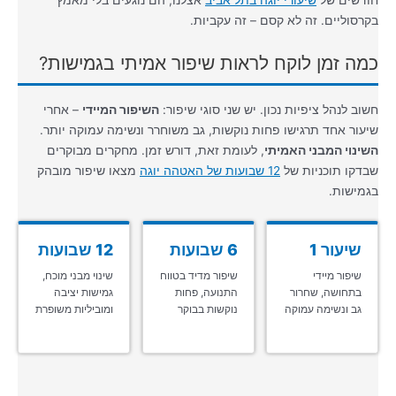
חודשים של
שיעורי יוגה בתל אביב
אצלנו, הם נוגעים בלי מאמץ
בקרסוליים. זה לא קסם – זה עקביות.
כמה זמן לוקח לראות שיפור אמיתי בגמישות?
חשוב לנהל ציפיות נכון. יש שני סוגי שיפור:
השיפור המיידי
– אחרי
שיעור אחד תרגישו פחות נוקשות, גב משוחרר ונשימה עמוקה יותר.
השינוי המבני האמיתי
, לעומת זאת, דורש זמן. מחקרים מבוקרים
שבדקו תוכניות של
12 שבועות של האטהה יוגה
מצאו שיפור מובהק
בגמישות.
שיעור 1
6 שבועות
12 שבועות
שיפור מיידי
שיפור מדיד בטווח
שינוי מבני מוכח,
בתחושה, שחרור
התנועה, פחות
גמישות יציבה
גב ונשימה עמוקה
נוקשות בבוקר
ומוביליות משופרת