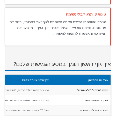
טעות 3: תרגול בלי נשימה
נשימה שטוחה או עצירת נשימה מאותתת לגוף "אני בסכנה", והשרירים
מתכווצים. נשימת אוג'איי – נשימה איטית דרך האף – מרגיעה את
המערכת ומאפשרת לרקמות להיפתח.
איך גוף ראשון תומך במסע הגמישות שלכם?
צורך של המתאמן
איך אנחנו עוזרים בפועל
חשש להתחיל "כלא-גמיש"
שיעורים פתוחים לכל הרמות, ללא שיפוטיות,
צורך בהתאמה אישית
מדריכים מנוסים שמציעים וריאציות בזמן אמת
חוסר ודאות לגבי תדירות
מעל 70 שיעורים שבועיים שמאפשרים בנייה של שגרה גמישה