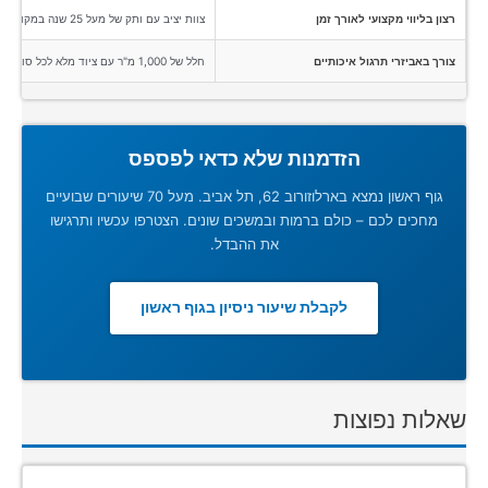
רצון בליווי מקצועי לאורך זמן
צוות יציב עם ותק של מעל 25 שנה במקום אחד בארלוזורוב 62
צורך באביזרי תרגול איכותיים
חלל של 1,000 מ"ר עם ציוד מלא לכל סוגי התרגול
הזדמנות שלא כדאי לפספס
גוף ראשון נמצא בארלוזורוב 62, תל אביב. מעל 70 שיעורים שבועיים
מחכים לכם – כולם ברמות ובמשכים שונים. הצטרפו עכשיו ותרגישו
את ההבדל.
לקבלת שיעור ניסיון בגוף ראשון
שאלות נפוצות