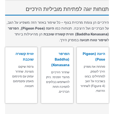
תנוחות יוגה לפתיחת מוביליות הירכיים
הירכיים הן צומת מרכזית בגוף – כל שיפור באזור הזה משפיע על הגב,
על הברכיים ועל היציבה. תנוחות כמו
היונה (Pigeon Pose)
,
הפרפר
(Baddha Konasana)
ו
זווית קשורה שוכבת
הן מהיעילות ביותר
ל
שיפור טווח תנועה
במפרק הירך.
היונה (Pigeon
הפרפר
זווית קשורה
Pose)
(Baddha
שוכבת
Konasana)
פותחת את מפרק
גרסת שיקום
הירך לעומק.
מצוינת. שחרור
שחרור הירכיים
למתחילים: בצעו
עמוק עם מינימום
מהצד הפנימי. ניתן
בשכיבה על הגב
מאמץ ומקסימום
להשתמש בבלוקים
(Figure 4) לשחרור
תוצאה.
לתמיכה תחת
הדרגתי.
הברכיים.