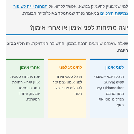
למי שמעוניין להעמיק בנושא, אפשר לקרוא על
תנוחות יוגה לשיפור
גמישות הירכיים
במאמר נפרד שמתמקד באוכלוסייה הבוגרת.
יוגה מתיחות לפני אימון או אחרי אימון?
שאלה שאנחנו שומעים הרבה במכון. התשובה המדויקת:
זה תלוי בסוג
היוגה.
לפני אימון
להימנע לפני
אחרי אימון
תרגול דינמי – מעברי
תרגול סטטי וארוך
יוגה מתיחות סטטית
שמש (Surya
לפני אימון עצים יכול
או יין יוגה – החזקת
Namaskar) בקצב
להחליש את ביצועי
תנוחות, נשימה
מתון. מחמם
הכוח.
עמוקה, שחרור
מפרקים ומכין את
המערכת.
הגוף.