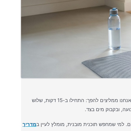
הסוד הוא להוריד את הרף. הרבה מאוד מתחילים נכנעים בשבוע הראשון כי הם ניסו לקפוץ ישר ל-60 דקות תרגול יומי. אנחנו ממליצים להפך: התחילו ב-15 דקות, שלוש
עה, ובקבוק מים בצד.
מדריך