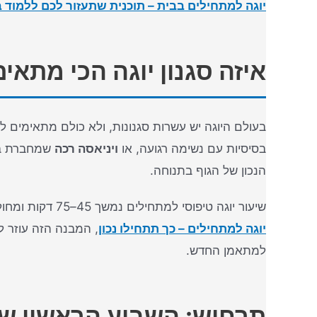
יוגה למתחילים בבית – תוכנית שתעזור לכם ללמוד 
איזה סגנון יוגה הכי מתאי
בעולם היוגה יש עשרות סגנונות, ולא כולם מתאימים ל
בסיסיות עם נשימה רגועה, או
ויניאסה רכה
הנכון של הגוף בתנוחה.
שיעור יוגה טיפוסי למתחילים נמשך 45–75 דקות ומחולק לכמה חלקים: התחלה עם נשימות מודעות, חימום עדין, רצף תנוחות מרכזי, וסיום עם הרפיה. כפי שמתואר ב
יוגה למתחילים – כך תתחילו נכון
, המבנה הזה עוזר ל
למתאמן החדש.
תרחיש: השבוע הראשון של