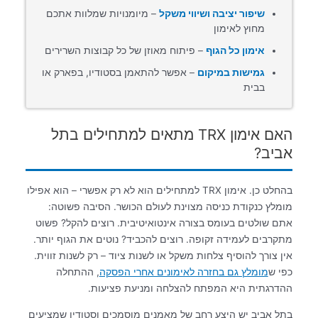
שיפור יציבה ושיווי משקל
– מיומנויות שמלוות אתכם
מחוץ לאימון
אימון כל הגוף
– פיתוח מאוזן של כל קבוצות השרירים
גמישות במיקום
– אפשר להתאמן בסטודיו, בפארק או
בבית
האם אימון TRX מתאים למתחילים בתל
אביב?
בהחלט כן. אימון TRX למתחילים הוא לא רק אפשרי – הוא אפילו
מומלץ כנקודת כניסה מצוינת לעולם הכושר. הסיבה פשוטה:
אתם שולטים בעומס בצורה אינטואיטיבית. רוצים להקל? פשוט
מתקרבים לעמידה זקופה. רוצים להכביד? נוטים את הגוף יותר.
אין צורך להוסיף צלחות משקל או לשנות ציוד – רק לשנות זווית.
כפי ש
מומלץ גם בחזרה לאימונים אחרי הפסקה
, ההתחלה
ההדרגתית היא המפתח להצלחה ומניעת פציעות.
בתל אביב יש היצע רחב של מאמנים מוסמכים וסטודיו שמציעים