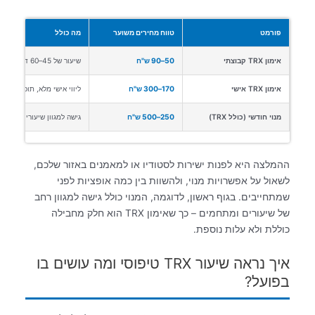
פורמט
טווח מחירים משוער
מה כולל
אימון TRX קבוצתי
50–90 ש"ח
שיעור של 45–60 דקות, מדריך קבוצתי, ציוד במקום
אימון TRX אישי
170–300 ש"ח
ליווי אישי מלא, תוכנית מו
מנוי חודשי (כולל TRX)
250–500 ש"ח
גישה למגוון שיעורים, ציוד, 
ההמלצה היא לפנות ישירות לסטודיו או למאמנים באזור שלכם,
לשאול על אפשרויות מנוי, ולהשוות בין כמה אופציות לפני
שמתחייבים. בגוף ראשון, לדוגמה, המנוי כולל גישה למגוון רחב
של שיעורים ומתחמים – כך שאימון TRX הוא חלק מחבילה
כוללת ולא עלות נוספת.
איך נראה שיעור TRX טיפוסי ומה עושים בו
בפועל?