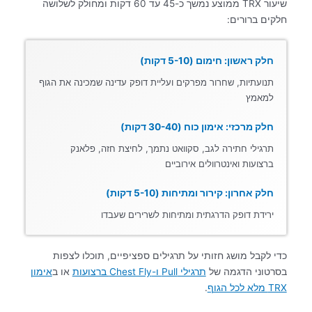
שיעור TRX ממוצע נמשך כ-45 עד 60 דקות ומחולק לשלושה
חלקים ברורים:
חלק ראשון: חימום (5-10 דקות)
תנועתיות, שחרור מפרקים ועליית דופק עדינה שמכינה את הגוף
למאמץ
חלק מרכזי: אימון כוח (30-40 דקות)
תרגילי חתירה לגב, סקוואט נתמך, לחיצת חזה, פלאנק
ברצועות ואינטרוולים אירוביים
חלק אחרון: קירור ומתיחות (5-10 דקות)
ירידת דופק הדרגתית ומתיחות לשרירים שעבדו
כדי לקבל מושג חזותי על תרגילים ספציפיים, תוכלו לצפות
בסרטוני הדגמה של
תרגילי Pull ו-Chest Fly ברצועות
או ב
אימון
TRX מלא לכל הגוף
.