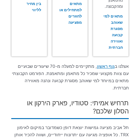
מתאים
בין מחיר
ומהקבוצה.
למתחילים או
לליווי
מתאים למי
לחוזרים
שאוהב
מפציעה
מסגרת
קבועה
ואווירה
חברתית
אצלנו ב
גוף ראשון
, מתקיימים למעלה מ-70 שיעורים שבועיים
עם צוות מקצועי שמכיר כל מתאמן ומתאמנת. הפורמט הקבוצתי
מתאים במיוחד למי שאוהב מסגרת קבועה ונהנה מאווירה
חברתית.
תרחיש אמיתי: סטודיו, פארק הירקון או
הסלון שלכם?
תל אביב מציעה גמישות יוצאת דופן כשמדובר במיקום לאימון
TRX. כל אופציה מגיעה עם יתרונות ייחודיים, ושווה להכיר אותן