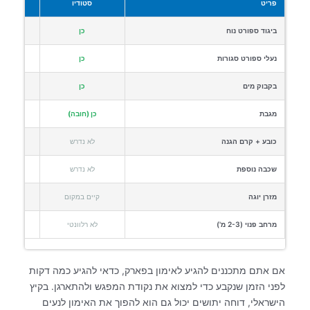
פריט
סטודיו
פאר
ביגוד ספורט נוח
כן
נעלי ספורט סגורות
כן
בקבוק מים
כן
מגבת
כן (חובה)
כובע + קרם הגנה
לא נדרש
כן
שכבה נוספת
לא נדרש
כן (
מזרן יוגה
קיים במקום
מרחב פנוי (2-3 מ')
לא רלוונטי
לא
אם אתם מתכננים להגיע לאימון בפארק, כדאי להגיע כמה דקות
לפני הזמן שנקבע כדי למצוא את נקודת המפגש ולהתארגן. בקיץ
הישראלי, דוחה יתושים יכול גם הוא להפוך את האימון לנעים