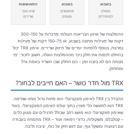
בשבוע
בשבוע
התאוששות
מומלץ
מתאמנים
שיא כאבי
למתחילים
מנוסים
שרירים
ההמלצות של ארגון הבריאות העולמי מדברות על 150–300
דקות של פעילות מתונה בשבוע, או 75–150 דקות של פעילות
נמרצת, בנוסף ללפחות יומיים של חיזוק שרירים. אימון TRX יכול
בהחלט לכסות את חלק ניכר מההמלצות האלה. חשוב לזכור: ימי
מנוחה הם לא בזבוז זמן – הם החלק שבו השריר באמת גדל
ומתחזק.
TRX מול חדר כושר – האם חייבים לבחור?
ההבדל בין TRX לאימון פונקציונלי הוא פחות גדול ממה שנדמה.
TRX הוא למעשה כלי מצוין בתוך עולם האימון הפונקציונלי. בעוד
שאימון פונקציונלי הוא מושג רחב שכולל תרגילים עם מגוון כלים
– קטלבלס, משקולות, כדורי רפואה ועוד – TRX מתמחה בעבודה
עם רצועות ומשקל גוף, עם דגש חזק על כוח, יציבה וליבה.