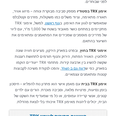
לפני שבוחרים.
אימון TRX בסטודיו
מספק סביבה מבוקרת ונוחה – מיזוג אוויר,
תאורה מתאימה, וציוד משלים כמו משקולות, מזרנים וקטלבלס
שמאפשרים לגוון את האימון. ב
גוף ראשון
, למשל, אימוני TRX
מתקיימים במתחם כושר מאובזר בשטח של 1,000 מ"ר, עם ליווי
של מדריכים מוסמכים שמכירים את המתאמנים ומתאימים את
השיעור בהתאם.
אימוני TRX בחוץ
, ובפרט בפארק הירקון, מציעים חוויה שונה
לחלוטין. האוויר הפתוח, הירוק והנוף תורמים לתחושת רעננות
שקשה להשיג בין ארבעה קירות. מתחמי TRX ייעודיים הוקמו
בפארק, כפי ש
דווח גם ב-Ynet
, והפכו לנקודת משיכה לקבוצות
קטנות ומתאמנים עצמאיים.
אימון TRX בבית
עם מאמן אישי הוא פתרון נוח להפליא – חיסכון
בזמן נסיעות, פרטיות מלאה, וסביבה מוכרת. הורים עם ילדים
קטנים, אנשי קריירה עמוסים, או כל מי שמעדיף את השקט של
הבית, יכולים ליהנות מאימון TRX איכותי בלי לצאת מהדלת.