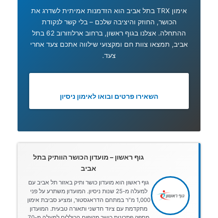
אימון TRX בתל אביב הוא הזדמנות אמיתית לשדרג את
הכושר, החוזק והיציבה שלכם – בלי קשר לנקודת
ההתחלה. אצלנו בגוף ראשון, ברחוב ארלוזורוב 62 בתל
אביב, תמצאו צוות חם ומקצועי שילווה אתכם צעד אחרי
צעד.
השאירו פרטים ובואו לאימון ניסיון
גוף ראשון – מועדון הכושר הוותיק בתל
אביב
גוף ראשון הוא מועדון כושר ותיק באזור תל אביב עם
למעלה מ-25 שנות ניסיון. המועדון משתרע על פני
1,000 מ"ר במתחם הדראגסטור, ומציע סביבת אימון
מתקדמת עם ציוד חדשני ותאורה טבעית. המועדון
מספק פתרונות כושר מקיפים הכוללים למעלה מ-70