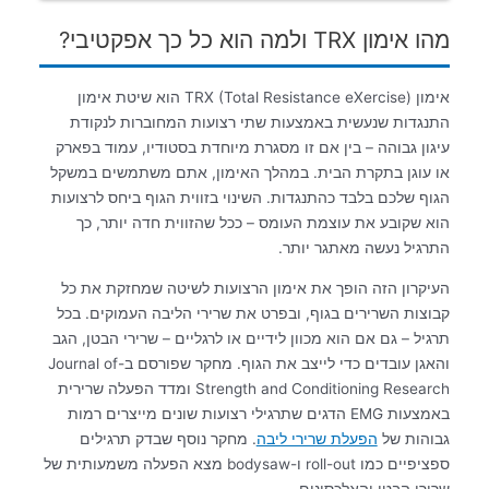
מהו אימון TRX ולמה הוא כל כך אפקטיבי?
אימון TRX (Total Resistance eXercise) הוא שיטת אימון
התנגדות שנעשית באמצעות שתי רצועות המחוברות לנקודת
עיגון גבוהה – בין אם זו מסגרת מיוחדת בסטודיו, עמוד בפארק
או עוגן בתקרת הבית. במהלך האימון, אתם משתמשים במשקל
הגוף שלכם בלבד כהתנגדות. השינוי בזווית הגוף ביחס לרצועות
הוא שקובע את עוצמת העומס – ככל שהזווית חדה יותר, כך
התרגיל נעשה מאתגר יותר.
העיקרון הזה הופך את אימון הרצועות לשיטה שמחזקת את כל
קבוצות השרירים בגוף, ובפרט את שרירי הליבה העמוקים. בכל
תרגיל – גם אם הוא מכוון לידיים או לרגליים – שרירי הבטן, הגב
והאגן עובדים כדי לייצב את הגוף. מחקר שפורסם ב-Journal of
Strength and Conditioning Research ומדד הפעלה שרירית
באמצעות EMG הדגים שתרגילי רצועות שונים מייצרים רמות
גבוהות של
הפעלת שרירי ליבה
. מחקר נוסף שבדק תרגילים
ספציפיים כמו roll-out ו-bodysaw מצא הפעלה משמעותית של