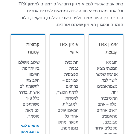
בתל אביב אפשר למצוא מגוון רחב של פורמטים לאימון TRX,
וכל אחד מהם מציע חוויה שונה ומתאים לצרכים אחרים.
הבחירה בין הפורמטים תלויה ביעדים שלכם, בתקציב, בלוח
הזמנים ובסגנון האימון שאתם אוהבים.
אימון TRX
אימון TRX
קבוצות
קבוצתי
אישי
קטנות
חוג TRX
התוכנית
שילוב מושלם
קבוצתי מציע
נבנית
בין יתרונות
אנרגיה שקשה
ספציפית
האימון
לייצר לבד.
עבורכם –
הקבוצתי
כשמתאמנים
בהתאם
לתשומת לב
יחד,
לרמת הכושר,
אישית. בדרך
המוטיבציה
למטרות
כלל 4-8
עולה – אתם
ולמגבלות.
משתתפים
רואים אחרים
המאמן עוקב
עם מאמן
מתאמצים
אחרי כל
מוסמך.
סביבכם,
תנועה ומתקן
מתאים למי
מקבלים עידוד
בזמן אמת.
שרוצה איזון
מהמאמן