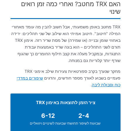
האם TRX מחטב? ואחרי כמה זמן רואים
שינוי
TRX מחטב באופן משמעותי, אבל חשוב להבין מה עומד מאחורי
המילה "חיטוב". חיטוב אמיתי הוא שילוב של שני תהליכים: ירידה
באחוזי שומן ובנייה (או שמירה) של מסת שריר רזה. אימון TRX
תורם לשני התהליכים – הוא בונה שריר באמצעות עבודת
התנגדות, ובמקביל מעלה את קצב חילוף החומרים כך שהגוף
שורף יותר קלוריות גם במנוחה.
מחקר שנערך בקרב ספורטאיות צעירות שילב אימוני TRX
פעמיים בשבוע לאורך מספר חודשים, והדגים
שיפורים במדדי
כוח וסבולת ליבה
.
ציר הזמן לתוצאות באימון TRX
6-12
2-4
שבועות לשיפור תחושתי
שבועות לשינויים ויזואליים