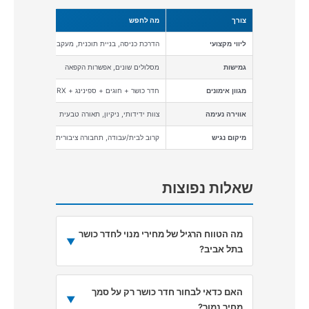
צורך
מה לחפש
איך גו
ליווי מקצועי
הדרכת כניסה, בניית תוכנית, מעקב שוטף
תוכנית איש
גמישות
מסלולים שונים, אפשרות הקפאה
מסלולי
מגוון אימונים
חדר כושר + חוגים + ספינינג + TRX
מעל 70 שיעורים שבועיים ב-4 סטודיואים
אווירה נעימה
צוות ידידותי, ניקיון, תאורה טבעית
1,000 מ"ר מואר בתאורה טבעית, אווירה משפחתית
מיקום נגיש
קרוב לבית/עבודה, תחבורה ציבורית
ארלוזורוב 62, מרכז תל אביב
שאלות נפוצות
מה הטווח הרגיל של מחירי מנוי לחדר כושר
▼
בתל אביב?
האם כדאי לבחור חדר כושר רק על סמך
▼
מחיר נמוך?