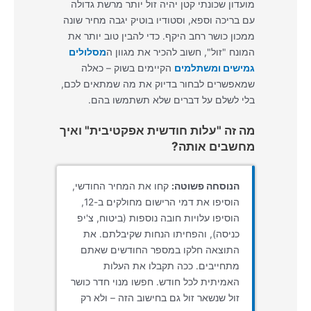
מועדון שכונתי קטן יהיה זול יותר מרשת גדולה
עם בריכה וספא, וסטודיו בוטיק יגבה מחיר שונה
ממכון כושר רחב היקף. כדי להבין טוב יותר את
המונח "זול", חשוב להכיר את מגוון ה
מסלולים
גמישים ומשתלמים
הקיימים בשוק – כאלה
שמאפשרים לבחור בדיוק את מה שמתאים לכם,
בלי לשלם על דברים שלא תשתמשו בהם.
מה זה "עלות חודשית אפקטיבית" ואיך
מחשבים אותה?
הנוסחה פשוטה:
קחו את המחיר החודשי,
הוסיפו את דמי הרישום מחולקים ב-12,
הוסיפו עלויות חובה נוספות (ביטוח, צ'יפ
כניסה), והפחיתו הנחות שקיבלתם. את
התוצאה חלקו במספר החודשים שאתם
מתחייבים. ככה תקבלו את העלות
האמיתית לכל חודש. חפשו מנוי חדר כושר
זול שנשאר זול גם בחישוב הזה – ולא רק