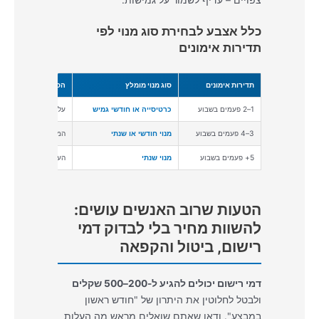
צפויים – עדיף לשמור על גמישות.
כלל אצבע לבחירת סוג מנוי לפי
תדירות אימונים
תדירות אימונים
סוג מנוי מומלץ
הסבר
1–2 פעמים בשבוע
כרטיסייה או חודשי גמיש
עלות לאימון נמוכה יו
3–4 פעמים בשבוע
מנוי חודשי או שנתי
המחיר לאימון יורד מ
5+ פעמים בשבוע
מנוי שנתי
העלות לאימון הנמוכה 
הטעות שרוב האנשים עושים:
להשוות מחיר בלי לבדוק דמי
רישום, ביטול והקפאה
דמי רישום יכולים להגיע ל-200–500 שקלים
ולבטל לחלוטין את היתרון של "חודש ראשון
במבצע". ודאו שאתם שואלים מראש מה העלות