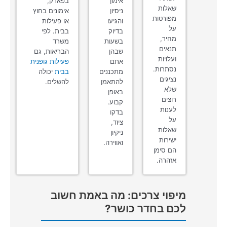
אימון
בפארק,
שאלות
ניסיון
אימונים בחוץ
מפורטות
והגיעו
או פעילות
על
בדיוק
בבית. לפי
מחיר,
בשעות
משרד
תנאים
שבהן
הבריאות, גם
ועלויות
אתם
פעילות גופנית
נסתרות.
מתכננים
בבית
יכולה
נציגים
להתאמן
להשלים.
שלא
באופן
רוצים
קבוע.
לענות
בדקו
על
ציוד,
שאלות
ניקיון
ישירות
ואווירה.
הם סימן
אזהרה.
מיפוי צרכים: מה באמת חשוב
לכם בחדר כושר?