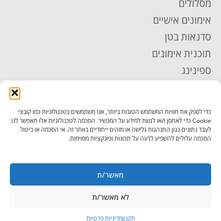
מסלולים
אימונים אישיים
סדנאות בטן
תוכנית אימונים
ספינינג
אימון TRX
פילאטיס
כדי לספק את חוויות המשתמש הטובות ביותר, אנו משתמשים בטכנולוגיות כמו קובצי
יוגה
Cookie כדי לאחסן ו/או לגשת למידע על המכשיר. הסכמה לטכנולוגיות אלו תאפשר לנו
לעבד נתונים כגון התנהגות גלישה או מזהים ייחודיים באתר זה. אי הסכמה או ביטול
תקנון
הסכמה עלולים להשפיע לרעה על תכונות ופונקציות מסוימות.
מדיניות פרטיות
הצהרת נגישות
מאשר/ת
מאמרים נוספים
לא מאשר/ת
©2026 כל הזכויות שמורות לחדר כושר גוף ראשון
תקנון
מדיניות פרטיות