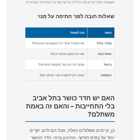
השוואת מחירים חכמה כוללת בדיקה של כל העלויות הנסתרות
שאלות חובה לפני חתימה על מנוי
נושא
מה לשאול
למה ז
מחיר כולל
מה המחיר אחרי כל המבצעים וההנחות?
מחיר 
התחייבות
מהו מינימום ההתחייבות?
3 חודשים או 12 – ההבדל עצום
ביטול
מהם דמי הביטול ותקופת ההודעה?
עלות 
הקפאה
האם ניתן להקפיא מנוי ולכמה זמן?
חופשה
האם יש חדר כושר בתל אביב
בלי התחייבות – והאם זה באמת
משתלם?
כן, קיימים מסלולים כאלה, אבל הם לרוב יקרים
יותר על בסיס חודשי. ההיגיון ברור: חדר הכושר