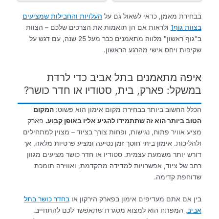
בבחירת מאמן, כדאי לשאול גם על
העלויות והחבילות שמציעים
בצוות גוף1
ולראות אם הן תואמות את הצרכים שלכם – הצוות
ב"גוף ראשון" מלווה מתאמנים כבר מעל 25 שנה, עם דגש על
שקיפות ויחס אישי מהרגע הראשון.
איפה מתאמנים בתל אביב כדי לרדת
במשקל: פארק, בית, סטודיו או חדר כושר?
הכלל החשוב ביותר בבחירת מקום אימון הוא פשוט:
המקום
הטוב ביותר הוא זה שתתמידו להגיע אליו באופן קבוע.
פארק
מציע אוויר פתוח, נגישות, ופחות צורך בציוד – מצוין למתחילים
ולהליכות. אימון ביתי חוסך זמן נסיעה ומציע פרטיות מלאה, אך
דורש יותר משמעת עצמית. סטודיו או חדר כושר מציעים מגוון
רחב של ציוד, אפשרויות למדידה מתקדמת, ואווירה תומכת
שדוחפת קדימה.
בין אם אתם מעדיפים אימון בפארק הירקון או
בחדר כושר בתל
אביב
, המפתח הוא למצוא מסגרת שתאפשר לכם להתחייב.