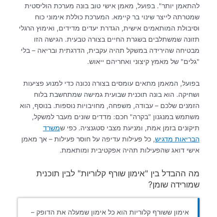
להתאמן יותר". בפועל, מאמן אישי טוב בונה מערכת הוליסטית
שמטרתה לייצר שינוי בר קיימא. המערכת כוללת אימוני כוח
וסיבולת המותאמים אישית, הגדרת יעדים מדידים, ואימוץ הרגלי
תזונה שמשתלבים בשגרת החיים בצורה טבעית. הגישה הזו
מבטיחה שהירידה במשקל תהיה עקבית, הדרגתית ובריאה – בלי
"גלים" של מאמץ קיצוני ואחריהם ייאוש.
בפועל, המאמן מתאים עומסים בצורה נכונה כדי למנוע פציעות
ושחיקה. הוא בונה תוכנית שבועית גמישה שמתחשבת בלוח
הזמנים שלכם – עבודה, משפחה, מחויבויות נוספות. בנוסף, הוא
משתמש במנגנון "בקרה" חכם: מדדים שונים מעבר למשקל,
תיקונים בזמן אמת, ומניעת מצבי סטגנציה. כפי ש
משרד
הבריאות מדגיש
, כל פעילות עדיפה על חוסר פעילות – אך מאמן
אישי דואג שהפעילות תהיה אפקטיבית ומותאמת.
מה ההבדל בין "אימון שורף קלוריות" לבין תוכנית
שמורידה שומן?
אימון ששורף קלוריות הוא כל אימון שמעלה את הדופק –