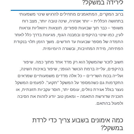
לירידה במשקל?
ברוב המקרים, המתאמנים מתחילים להרגיש שינוי משמעותי
בתחושה הכללית – יותר אנרגיה, שינה טובה יותר, מצב רוח
משופר – כבר תוך שבועות ספורים. תוצאות ויזואליות ונראות
לעין, כמו שינוי בהיקפים ובמבנה הגוף, מגיעות בדרך כלל לאחר
התמדה של מספר שבועות עד חודשים. משך הזמן תלוי בנקודת
הפתיחה, מידת המחויבות, ובשגרה היומיומית.
חשוב לזכור שהמשקל הוא רק מדד אחד מתוך כמה. שיפור
בהיקפים, עלייה ברמת הכושר הגופני, שיפור באיכות השינה,
ועלייה בכוח השרירים – כל אלה מדדים משמעותיים שמראים
התקדמות גם כשהמספר על המשקל "תקוע". לפעמים המשקל
נעצר בגלל אגירת נוזלים, עומס יתר, חוסר עקביות תזונתית, או
תוכנית שדורשת התאמה – ומאמן טוב יודע לזהות את הסיבה
ולפעול בהתאם.
כמה אימונים בשבוע צריך כדי לרדת
במשקל?