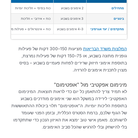
מתחילים
2 אימונים בשבוע
כוח בסיסי + הליכות יומיות
בינוניים
3 אימונים בשבוע
כוח + אירובי + הליכות
מתקדמים / יעד אגרסיבי
3–4 אימונים בשבוע
כוח + אינטרוולים + פעילות משלימה
המלצות משרד הבריאות
מציעות 150–300 דקות של פעילות
גופנית מתונה בשבוע, או 75–150 דקות של פעילות נמרצת,
בתוספת אימוני חיזוק שרירים לפחות פעמיים בשבוע – בסיס
מצוין לתכנית אימונים להרזיה.
מינימום אפקטיבי מול "אופטימום"
לא תמיד צריך להתאמן כל יום כדי לראות תוצאות. המינימום
האפקטיבי לירידה במשקל הוא שני אימונים מודרכים בשבוע
בתוספת הליכות יומיות. ה"אופטימום" תלוי ביכולת ההתאוששות
של הגוף שלכם, ברמת הסטרס הכללית, ובזמן הפנוי שעומד
לרשותכם. מאמן אישי טוב ימצא את האיזון הנכון כדי שתתקדמו
בלי להישחק ובלי להרגיש שהכל סביב האימונים.