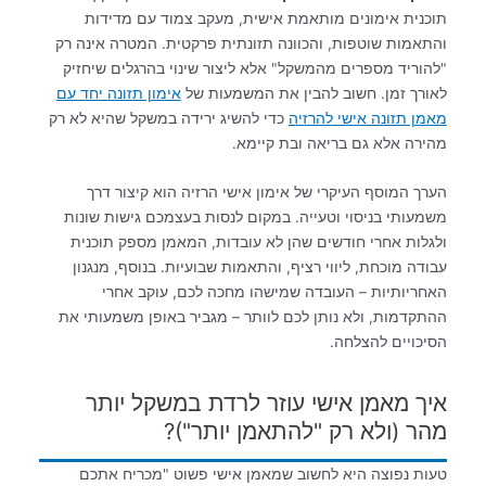
תוכנית אימונים מותאמת אישית, מעקב צמוד עם מדידות
והתאמות שוטפות, והכוונה תזונתית פרקטית. המטרה אינה רק
"להוריד מספרים מהמשקל" אלא ליצור שינוי בהרגלים שיחזיק
לאורך זמן. חשוב להבין את המשמעות של
אימון תזונה יחד עם
מאמן תזונה אישי להרזיה
כדי להשיג ירידה במשקל שהיא לא רק
מהירה אלא גם בריאה ובת קיימא.
הערך המוסף העיקרי של אימון אישי הרזיה הוא קיצור דרך
משמעותי בניסוי וטעייה. במקום לנסות בעצמכם גישות שונות
ולגלות אחרי חודשים שהן לא עובדות, המאמן מספק תוכנית
עבודה מוכחת, ליווי רציף, והתאמות שבועיות. בנוסף, מנגנון
האחריותיות – העובדה שמישהו מחכה לכם, עוקב אחרי
ההתקדמות, ולא נותן לכם לוותר – מגביר באופן משמעותי את
הסיכויים להצלחה.
איך מאמן אישי עוזר לרדת במשקל יותר
מהר (ולא רק "להתאמן יותר")?
טעות נפוצה היא לחשוב שמאמן אישי פשוט "מכריח אתכם