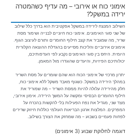
אימוני כוח או אירובי – מה עדיף כשהמטרה
ירידה במשקל?
השילוב המנצח לירידה במשקל אפקטיבית הוא בדרך כלל שילוב
של שני סוגי האימונים. אימוני כוח חיוניים לבנייה ושימור מסת
שריר, מה שמגביר את קצב חילוף החומרים ותורם לעיצוב הגוף.
אימונים אירוביים והליכות מסייעים בהגדלת ההוצאה הקלורית
היומית. היחס בין סוגי האימונים נקבע לפי העדפותיכם,
יכולותיכם הפיזיות, והיעדים שהוגדרו מול המאמן.
יתרון מרכזי של אימוני הכוח הוא שהם שומרים על מסת השריר
במהלך הירידה במשקל. כשגוף מאבד משקל ללא אימוני כוח,
חלק מהירידה עלולה להיות ממסת השריר – מה שמוריד את
חילוף החומרים הבסיסי ומקשה על המשך הירידה. אימון אירובי,
מצד שני, מגדיל את נפח הפעילות בלי להקשות בהכרח על
המפרקים. המלצות ארגון הבריאות העולמי כוללות חיזוק שרירים
לפחות פעמיים בשבוע – מה שמחזק את הצורך בשילוב.
דוגמה לחלוקת שבוע (3 אימונים)