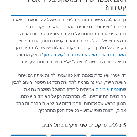
קשוחה?
כן, בהחלט. הגישה המודרנית לירידה במשקל לא דורשת "דיאטות
קשוחות" ואיסורים דרקוניים. ההפך – היא מתמקדת בבניית
תזונה פרקטית המבוססת על כללים פשוטים, גמישות והבנה.
הדגש הוא על ניהול סביבה תומכת: קניות נכונות, הכנות מראש,
הקפדה על חלבון וירקות – במקום הגבלות שקשה להתמיד בהן.
משרד הבריאות מציג את עקרונות "קשת המזון"
כחלק מתזונה
בריאה שאינה דורשת "דיאטה" אלא בחירות נבונות ועקביות.
"דיאטה" שעובדת באמת היא כזו שניתן לחיות איתה גם אחרי
השגת היעד, ושאינה גורמת לתחושת חסך או תסכול. חשוב להבין
ש
תוכנית אימונים
אמיתית לירידה במשקל משלבת גם את
ההיבטים התזונתיים, ולא מסתמכת רק על האימונים עצמם.
תכנון מראש של ארוחות, התמודדות עם יציאות חברתיות בתל
אביב, ותזונת סופי שבוע – כל אלה חלק מהתהליך.
5 כללים פרקטיים שמחזיקים בתל אביב