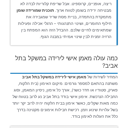
ריצה, אופניים, קרוספיט. אבל שריפת קלוריות לבדה לא
מבטיחה ירידה בשומן לטווח ארוך.
תוכנית שמורידה שומן
מתמקדת בהתמדה, בניית מסת שריר שמגבירה את
חילוף החומרים, ושינוי התנהגותי – הרגלי אכילה ופעילות
שמתאימים לחיים שלכם. ההבדל הזה הוא המפתח בין
הרזיה זמנית לבין שינוי אמיתי במבנה הגוף.
כמה עולה מאמן אישי לירידה במשקל בתל
אביב?
המחיר לשירות של
מאמן אישי לירידה במשקל בתל אביב
משתנה בהתאם למספר גורמים: מיקום האימון (בית הלקוח,
פארק, סטודיו או חדר כושר), אורך כל אימון, ניסיון המאמן, וסוג
החבילה הנרכשת. אימון אישי בודד בתל אביב נע לרוב בטווח של
כמה מאות שקלים, כאשר אימון בבית הלקוח יהיה לרוב יקר יותר
בשל עלויות שינוע וזמן. רכישת חבילות אימונים מקטינה בדרך
כלל את העלות לאימון בודד.