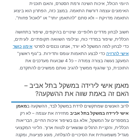
היומי הכולל, איכות השינה ורמת הסטרס, והאם תוכנית
האימונים עצמה דורשת התאמה. במצב כזה, הפתרון הוא ביצוע
התאמה מדויקת – ולא סתם "להתאמן יותר" או "לאכול פחות".
חשוב לבחון מדדים חלופיים: שינויים בהיקפים, שיפור בתחושה
הכללית, שיפור במדדי כוח, וצילומי השוואה תקופתיים. לעיתים,
כדי לבחון למה המשקל לא יורד, אנחנו נכנסים לפרטי
אימון כושר
אישי להרזיה
כדי לבצע התאמות עומס ותדירות. ב"גוף ראשון"
המעקב נעשה בצורה צמודה – כל 4 שבועות מעדכנים את
התוכנית, כך שהגוף ממשיך להגיב ואתם ממשיכים להתקדם.
מאמן אישי לירידה במשקל בתל אביב –
האם זה באמת שווה את ההשקעה?
לרוב האנשים שמתקשים לרדת במשקל לבד, ההשקעה ב
מאמן
אישי לירידה במשקל בתל אביב
מחזירה את עצמה – לא רק
במספרים על המשקל, אלא גם בשיפור איכות החיים, הבריאות
הכללית, והקניית הרגלים שנשארים לטווח ארוך. הליווי המקצועי
מגדיל משמעותית את הסיכויים להצלחה, מונע פציעות, ומקנה