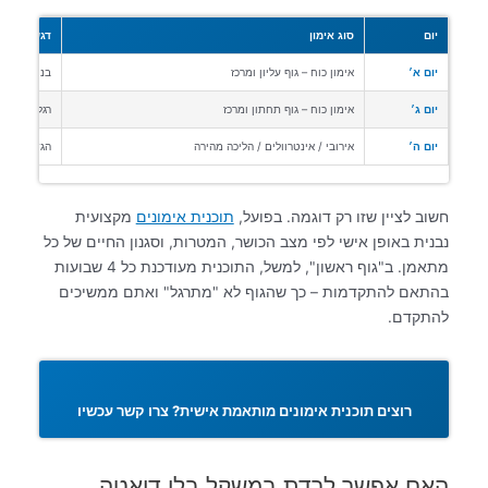
יום
סוג אימון
דגש עיקרי
יום א׳
אימון כוח – גוף עליון ומרכז
בניית שריר,
יום ג׳
אימון כוח – גוף תחתון ומרכז
רגליים, ישב
יום ה׳
אירובי / אינטרוולים / הליכה מהירה
הגדלת הוצא
חשוב לציין שזו רק דוגמה. בפועל,
תוכנית אימונים
מקצועית
נבנית באופן אישי לפי מצב הכושר, המטרות, וסגנון החיים של כל
מתאמן. ב"גוף ראשון", למשל, התוכנית מעודכנת כל 4 שבועות
בהתאם להתקדמות – כך שהגוף לא "מתרגל" ואתם ממשיכים
להתקדם.
רוצים תוכנית אימונים מותאמת אישית? צרו קשר עכשיו
האם אפשר לרדת במשקל בלי דיאטה