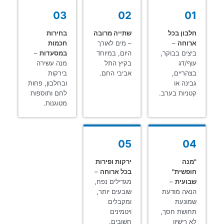
03
02
01
חלבון בכל
שתייה מרובה
בחירות
ארוחה
–
– מים לאורך
חכמות
ביצים בבוקר,
היום, במיוחד
במסעדות
–
עוף/דג
בקיץ התל
מנה עשירה
בצהריים,
אביבי החם.
בירקות
גבינה או
ובחלבון, פחות
קטניות בערב.
לחם ותוספות
מטוגנות.
05
04
"מנה
ירקות ופירות
חופשית"
בכל ארוחה
–
שבועית
–
מגדילים נפח,
הנאה מודעת
שובעים יותר,
שמונעת
ומקבלים
תחושת חסך,
ויטמינים
לא רישיון
חשובים.