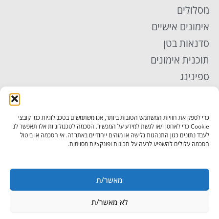
מסלולים
אימונים אישיים
סדנאות בטן
תוכנית אימונים
ספינינג
אימון TRX
פילאטיס
כדי לספק את חוויות המשתמש הטובות ביותר, אנו משתמשים בטכנולוגיות כמו קובצי
יוגה
Cookie כדי לאחסן ו/או לגשת למידע על המכשיר. הסכמה לטכנולוגיות אלו תאפשר לנו
לעבד נתונים כגון התנהגות גלישה או מזהים ייחודיים באתר זה. אי הסכמה או ביטול
תקנון
הסכמה עלולים להשפיע לרעה על תכונות ופונקציות מסוימות.
מדיניות פרטיות
הצהרת נגישות
מאשר/ת
מאמרים נוספים
לא מאשר/ת