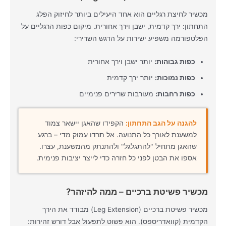
מכשיר לחיצת רגליים הוא אחד היעילים ביותר לחיזוק הפלג
התחתון: ירך קדמית, ישבן וירך אחורית. מיקום כפות הרגליים על
הפלטפורמה משפיע ישירות על הדגש השרירי:
כפות גבוהות:
יותר ישבן וירך אחורית
כפות נמוכות:
יותר ירך קדמית
כפות רחבות:
מעורבות שרירים פנימיים
להגנה על הגב התחתון:
הקפידו שהאגן יישאר צמוד
למשענת לאורך כל התנועה. אל תרדו עמוק מדי – ברגע
שהאגן מתחיל "להתגלגל" ולהתנתק מהמשענת, עצרו.
אספו את הבטן לפני כל חזרה כדי לייצר יציבות פנימית.
מכשיר פשיטת ברכיים – ממה להיזהר?
מכשיר פשיטת ברכיים (Leg Extension) מבודד את הירך
הקדמית (קוואדריספס). הוא פשוט לתפעול אבל דורש זהירות: