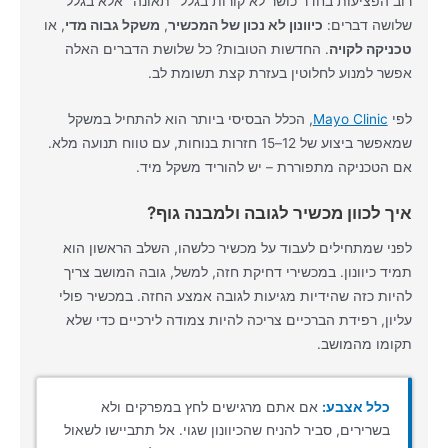
רוב הפציעות בחדר כושר לא קורות בגלל "תאונה" אלא בגלל
שלושה דברים:
כיוונון לא נכון של המכשיר
,
משקל גבוה מדי
, או
טכניקה לקויה
. החדשות הטובות? כל שלושת הדברים האלה
אפשר למנוע לחלוטין בעזרת קצת תשומת לב.
לפי
Mayo Clinic
, הכלל הבסיסי ביותר הוא להתחיל במשקל
שמאפשר ביצוע של 12–15 חזרות בנוחות, עם טווח תנועה מלא.
אם הטכניקה מתפוררת – יש להוריד משקל מיד.
איך לכוון מכשיר לגובה ולמבנה גוף?
לפני שמתחילים לעבוד על מכשיר כלשהו, השלב הראשון הוא
תמיד כיוונון. במכשירי דחיקת חזה, למשל, גובה המושב צריך
להיות כזה שהידיות מגיעות לגובה אמצע החזה. במכשיר פולי
עליון, רפידת הברכיים צריכה להיות צמודה לירכיים כדי שלא
תקומו מהמושב.
כלל אצבע:
אם אתם מרגישים לחץ במפרקים ולא
בשרירים, סביר להניח שהכיוונון שגוי. אל תתביישו לשאול