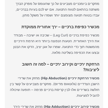
מחקרים ביומכניים מצביעים על כך שהעומס על מפרק הברך
משתנה בהתאם לטווח התנועה. אם יש לכם בעיות בברכיים,
עבדו בטווח תנועה מצומצם יותר ושמרו על משקל מתון.
מכשיר כפיפת ברכיים – ירך אחורית ממוקדת
מכשיר כפיפת ברכיים (Leg Curl) – שכיבה או ישיבה – מבודד
את הירך האחורית. הטעות הנפוצה ביותר היא הרמת הירכיים
מהמשטח תוך כדי התנועה. שמרו על אגן יציב, הדקו את הבטן
ובצעו את הכפיפה בשליטה מלאה.
הרחקת ירכיים וקירוב ירכיים – למה זה חשוב
ליציבות?
מכשיר הרחקת ירכיים (Hip Abduction)
מחזק את שרירי
הישבן הצדדיים (גלוטאוס מדיוס). מחקרים מצביעים על קשר בין
חולשה בשרירים אלו לבין קריסת ברכיים פנימה – תופעה שיכולה
להוביל לפציעות.
מכשיר קירוב ירכיים (Hip Adduction)
מחזק את שרירי הירך