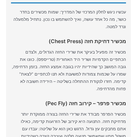
עכשיו ניגש לחלק המרכזי של המדריך: שמות מכשירים בחדר
כושר, מה כל אחד עושה, ואיך להשתמש בו נכון. נתחיל מלמעלה
ונרד למטה.
מכשיר דחיקת חזה (Chest Press)
מכשיר זה מפעיל בעיקר את שרירי החזה הגדולים, ולצדם
הכתפיים הקדמיות ושריר היד האחורית (טרייספס). כוונו את
גובה המושב כך שהידיות יהיו בגובה אמצע החזה. בזמן הדחיפה,
שמרו על שכמות צמודות למשענת ולא תנו לכתפיים "לצאת"
קדימה. חזרו לנקודת ההתחלה בשליטה – הירידה חשובה לא
פחות מהדחיפה.
מכשיר פרפר – קירוב חזה (Pec Fly)
מכשיר הפרפר מבודד את שרירי החזה בצורה ממוקדת יותר
מדחיקת חזה. התנועה היא קירוב של הזרועות קדימה, כאילו
אתם מחבקים עץ גדול. הדגש כאן הוא על שליטה: עבדו עם
משקל מתון שמאפשר תנועה חלקה ועצירה קצרה כשהידיות