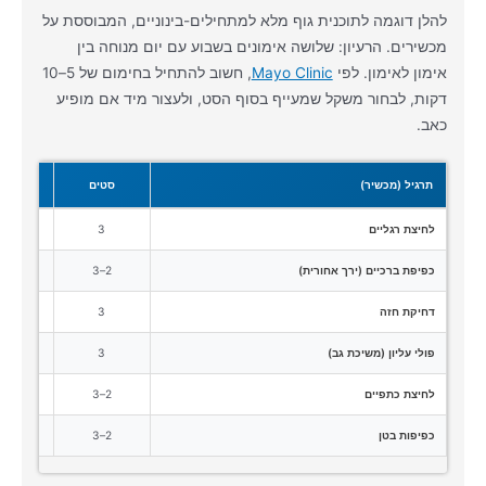
להלן דוגמה לתוכנית גוף מלא למתחילים-בינוניים, המבוססת על
מכשירים. הרעיון: שלושה אימונים בשבוע עם יום מנוחה בין
אימון לאימון. לפי
Mayo Clinic
, חשוב להתחיל בחימום של 5–10
דקות, לבחור משקל שמעייף בסוף הסט, ולעצור מיד אם מופיע
כאב.
תרגיל (מכשיר)
סטים
חזר
לחיצת רגליים
3
10–12
כפיפת ברכיים (ירך אחורית)
2–3
10–12
דחיקת חזה
3
10–12
פולי עליון (משיכת גב)
3
10–12
לחיצת כתפיים
2–3
10–12
כפיפות בטן
2–3
12–15