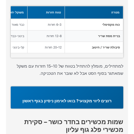
מטרה
טווח חזרות
משקל יחסי
כוח מקסימלי
3–6 חזרות
כבד מאוד
בניית מסת שריר
8–12 חזרות
בינוני-כבד
סיבולת שריר / חיטוב
12–20 חזרות
קל-בינוני
למתחילים, מומלץ להתחיל בטווח של 10–15 חזרות עם משקל
שמאתגר בסוף הסט אבל לא שובר את הטכניקה.
רוצים ליווי מקצועי? בואו לאימון ניסיון בגוף ראשון
שמות מכשירים בחדר כושר – סקירת
מכשירי פלג גוף עליון