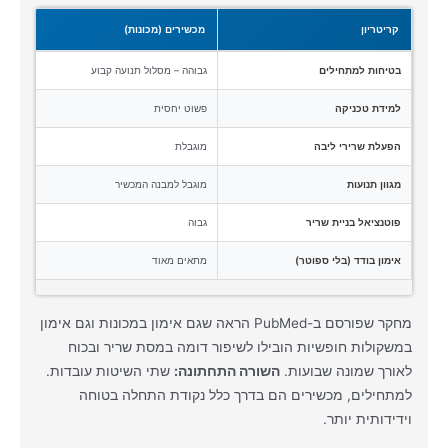
קריטריון
מכשירים (מכונות)
בטיחות למתחילים
גבוהה – מסלול תנועה קבוע
למידת טכניקה
פשוט יחסית
הפעלת שרירי ליבה
מוגבלת
מגוון תנועות
מוגבל למבנה המכשיר
פוטנציאל בניית שריר
גבוה
אימון בודד (בלי ספוטר)
מתאים מאוד
מחקר שפורסם ב-PubMed הראה שגם אימון במכונות וגם אימון
במשקולות חופשיות הובילו לשיפור דומה במסת שריר ובכוח
לאורך שמונה שבועות.
השורה התחתונה:
שתי השיטות עובדות.
למתחילים, מכשירים הם בדרך כלל נקודת התחלה בטוחה
וידידותית יותר.