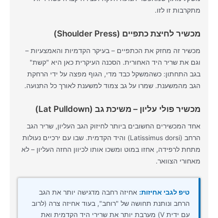
מתקרבות זו לזו.
מכשיר לחיצת כתפיים (Shoulder Press)
מכשיר זה מחזק את הכתפיים – בעיקר הקדמיות והאמצעיות –
וגם את שריר היד האחורית. הסכנה העיקרית כאן היא "קשת"
בגב התחתון: כשהמשקל כבד מדי, הגוף מפצה על ידי הרחקת
הגב מהמשענת. שמרו על גב צמוד למשענת לאורך כל התנועה.
מכשיר פולי עליון – משיכת גב (Lat Pulldown)
אחד המכשירים החשובים ביותר לחיזוק הגב העליון, שריר הגב
הרחב (Latissimus dorsi) והיד הקדמית. שבו עם ירכיים נעולות
מתחת לרפידה, אחזו במוט ומשכו אותו לכיוון החזה העליון – לא
מאחורי הצוואר.
טיפ לגבי אחיזות:
אחיזה רחבה מדגישה יותר את הגב
הרחב ונותנת תחושה של "רוחב", בעוד אחיזה צרה (לרוב
עם ידית V) מערבת יותר את שרירי היד הקדמית ואת