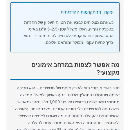
עיקרון ההתקדמות ההדרגתית
כשאתם מצליחים לבצע את הטווח העליון של החזרות
בטכניקה נקייה, העלו משקל קטן (2.5–5 ק"ג) באימון
הבא. אימון כוח אפקטיבי לא חייב להיות מסובך – הוא
צריך להיות עקבי, מבוקר ומותאם אליכם.
מה אפשר לצפות במרחב אימונים
מקצועי?
חדר כושר איכותי הוא לא רק אוסף של מכשירים – הוא סביבה
שלמה שתומכת בתהליך שלכם. בגוף ראשון, למשל, חמישה
מתחמי כושר שונים פרושים על פני 1,000 מ"ר, מה שמאפשר
גישה נוחה למכשירים בלי תורים ארוכים. מעבר לציוד, האווירה
המשפחתית והקהילה החמה הם מה שגורם לאנשים להישאר
ולהתמיד – וההתמדה היא הגורם מספר אחת להצלחה
באימונים. עם ניסיון של למעלה מ-25 שנה, הצוות יודע לזהות