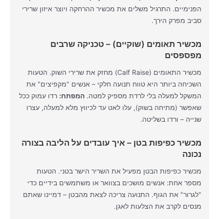
הפנימיים. התרגיל משלים את מכשיר ההרחקה ויוצר איזון שרירי
סביב מפרק הירך.
מכשיר תאומים (שוקיים) – טכניקה שרבים
מפספסים
מכשיר התאומים (Calf Raise) מחזק את שרירי השוק. הטעות
השכיחה ביותר היא טווח תנועה חלקי – אנשים "מקפיצים" את
המשקל למעלה בלי לרדת מספיק למטה.
המפתח:
רדו עמוק ככל
שאפשר (מתיחה בשוק), עלו לאט עד לכיווץ מלא למעלה, עצרו
שנייה – ורדו בשליטה.
מכשיר כפיפות בטן – איך עובדים על הליבה בצורה
נכונה
מכשיר כפיפות הבטן מפעיל את השריר הישר בטני. הטעות
מספר אחת: אנשים מושכים בצוואר או משתמשים בידיים כדי
"לגרור" את הגוף. התנועה צריכה לצאת מהבטן – דמיינו שאתם
מנסים לקרב את הצלעות לאגן.