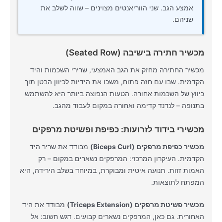
אמצע הגב. שני הווריאנטים מצוינים – שווה לשלב את
שניהם.
מכשיר חתירה בישיבה (Seated Row)
מכשיר החתירה מחזק את הגב האמצעי, שרירי השכמות והיד
הקדמית. שבו עם חזה פתוח, משכו את הידיות לכיוון הבטן תוך
כיווץ של השכמות אחורה. הטעות הנפוצה ביותר היא להשתמש
בתנופה – לנדנד קדימה ואחורה במקום לעבוד מהגב.
מכשירי בידוד לזרועות: כפיפת ופשיטת מרפקים
מכשיר כפיפת מרפקים (Biceps Curl)
מבודד את שריר היד
הקדמית. העיקרון המרכזי: המרפקים נשארים במקום – רק
האמות זזות. תנועה איטית ומבוקרת, במיוחד בשלב הירידה, היא
המפתח לתוצאות.
מכשיר פשיטת מרפקים (Triceps Extension)
מבודד את היד
האחורית. גם כאן, המרפקים נשארים קבועים. דגש חשוב: אל