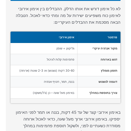
לא כל אימון דורש את אותו הדלק. ההבדלים בין אימון אירובי
לאימון כוח משפיעים ישירות על מה ומתי כדאי לאכול. הטבלה
הבאה מסכמת את ההבדלים העיקריים:
פרמטר
אימון אירובי
מקור אנרגיה עיקרי
גליקוגן + שומן
דגש בארוחה
פחמימות קלות לעיכול
תזמון מומלץ
30-60 דקות (נשנוש) או 2-3 שעות (ארוחה)
דוגמה לנשנוש
בננה, תמר, חטיף אנרגיה
צורך בתוספת במהלך
באימון מעל שעה – כן (ג'ל/משקה)
באימון אירובי קצר של עד 45 דקות, בננה או תמר לפני האימון
יספיקו. באימון אירובי ארוך מעל שעה, כדאי לאכול ארוחה
מסודרת כשעתיים לפני, ולשקול תוספת פחמימות במהלך