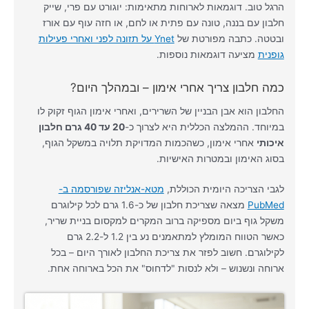
הרגל טוב. דוגמאות לארוחות מתאימות: יוגורט עם פרי, שייק
חלבון עם בננה, טונה עם פתית או לחם, או חזה עוף עם אורז
ובטטה. כתבה מפורטת של
Ynet על תזונה לפני ואחרי פעילות
גופנית
מציעה דוגמאות נוספות.
כמה חלבון צריך אחרי אימון – ובמהלך היום?
החלבון הוא אבן הבניין של השרירים, ואחרי אימון הגוף זקוק לו
במיוחד. ההמלצה הכללית היא לצרוך כ-
20 עד 40 גרם חלבון
איכותי
אחרי אימון, כשהכמות המדויקת תלויה במשקל הגוף,
בסוג האימון ובמטרות האישיות.
לגבי הצריכה היומית הכוללת,
מטא-אנליזה שפורסמה ב-
PubMed
מצאה שצריכת חלבון של כ-1.6 גרם לכל קילוגרם
משקל גוף ביום מספיקה ברוב המקרים למקסום בניית שריר,
כאשר הטווח המומלץ למתאמנים נע בין 1.2 ל-2.2 גרם
לקילוגרם. חשוב לפזר את צריכת החלבון לאורך היום – בכל
ארוחה ונשנוש – ולא לנסות "לדחוס" את הכל בארוחה אחת.