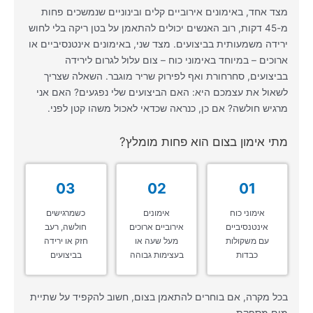
מצד אחד, באימונים אירוביים קלים ובינוניים שנמשכים פחות
מ-45 דקות, רוב האנשים יכולים להתאמן על בטן ריקה בלי לחוש
ירידה משמעותית בביצועים. מצד שני, באימונים אינטנסיביים או
ארוכים – במיוחד באימוני כוח – צום עלול לגרום לירידה
בביצועים, סחרחורת ואף לפירוק שריר מוגבר. השאלה שצריך
לשאול את עצמכם היא: האם הביצועים שלי נפגעים? האם אני
מרגיש חולשה? אם כן, כנראה שכדאי לאכול משהו קטן לפני.
מתי אימון בצום הוא פחות מומלץ?
03
02
01
אימוני כוח
אימונים
כשמרגישים
אינטנסיביים
אירוביים ארוכים
חולשה, רעב
עם משקולות
מעל שעה או
חזק או ירידה
כבדות
בעצימות גבוהה
בביצועים
בכל מקרה, אם בוחרים להתאמן בצום, חשוב להקפיד על שתיית