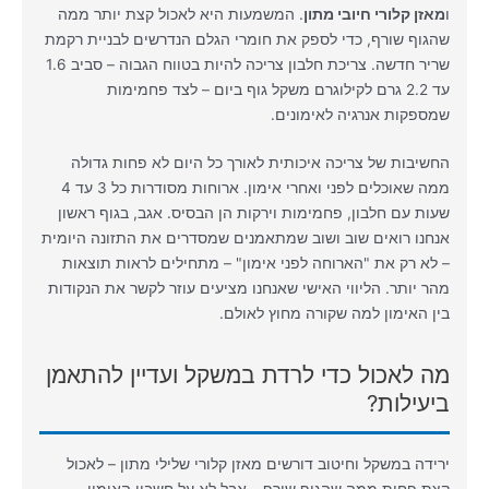
ו
מאזן קלורי חיובי מתון
. המשמעות היא לאכול קצת יותר ממה
שהגוף שורף, כדי לספק את חומרי הגלם הנדרשים לבניית רקמת
שריר חדשה. צריכת חלבון צריכה להיות בטווח הגבוה – סביב 1.6
עד 2.2 גרם לקילוגרם משקל גוף ביום – לצד פחמימות
שמספקות אנרגיה לאימונים.
החשיבות של צריכה איכותית לאורך כל היום לא פחות גדולה
ממה שאוכלים לפני ואחרי אימון. ארוחות מסודרות כל 3 עד 4
שעות עם חלבון, פחמימות וירקות הן הבסיס. אגב, בגוף ראשון
אנחנו רואים שוב ושוב שמתאמנים שמסדרים את התזונה היומית
– לא רק את "הארוחה לפני אימון" – מתחילים לראות תוצאות
מהר יותר. הליווי האישי שאנחנו מציעים עוזר לקשר את הנקודות
בין האימון למה שקורה מחוץ לאולם.
מה לאכול כדי לרדת במשקל ועדיין להתאמן
ביעילות?
ירידה במשקל וחיטוב דורשים מאזן קלורי שלילי מתון – לאכול
קצת פחות ממה שהגוף שורף – אבל לא על חשבון האימון.