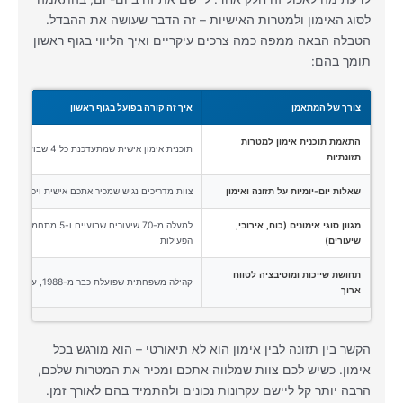
לסוג האימון ולמטרות האישיות – זה הדבר שעושה את ההבדל.
הטבלה הבאה ממפה כמה צרכים עיקריים ואיך הליווי בגוף ראשון
תומך בהם:
צורך של המתאמן
איך זה קורה בפועל בגוף ראשון
התאמת תוכנית אימון למטרות
תוכנית אימון אישית שמתעדכנת כל 4 שבועות, עם מעקב צמוד של צוות מקצועי
תזונתיות
שאלות יום-יומיות על תזונה ואימון
צוות מדריכים נגיש שמכיר אתכם אישית ויכול לייעץ 
מגוון סוגי אימונים (כוח, אירובי,
שיעורים)
הפעילות
תחושת שייכות ומוטיבציה לטווח
קהילה משפחתית שפועלת כבר מ-1988, עם אווירה שגורמת לכם לרצות לחזור
ארוך
הקשר בין תזונה לבין אימון הוא לא תיאורטי – הוא מורגש בכל
אימון. כשיש לכם צוות שמלווה אתכם ומכיר את המטרות שלכם,
הרבה יותר קל ליישם עקרונות נכונים ולהתמיד בהם לאורך זמן.