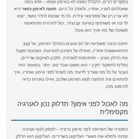
במקרים רבים, ההבדל נמצא לא באימון עצמו – אלא במה
שאכלתם לפניו, אחריו, ולאורך כל היום.
תזונה לאימון כושר
היא
לא עניין רק של ספורטאי עילית. כל מי שנכנס לחדר כושר, יוצא
לריצה או משתתף בשיעור קבוצתי, יכול להרוויח מהתאמה
פשוטה של מה ואיך הוא אוכל.
תזונה נכונה משפיעה על הביצועים במהלך האימון, על קצב
ההתאוששות אחריו, ואפילו על הסיכון לפציעות. כשהגוף מקבל
את הדלק הנכון – פחמימות לאנרגיה, חלבון לשיקום שרירים,
נוזלים לתפקוד תקין – הוא פשוט עובד טוב יותר. במאמר הזה
נעבור על כל מה שצריך לדעת: מה לאכול לפני אימון ואחריו, איך
להתאים את התזונה לסוג האימון שלכם, ואילו טעויות כדאי
להימנע מהן.
מה לאכול לפני אימון? תדלוק נכון לאנרגיה
מקסימלית
המטרה של הארוחה לפני אימון ברורה – לספק לגוף אנרגיה
זמינה ולמלא את מאגרי הגליקוגן בשרירים. הגליקוגן הוא הדלק