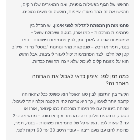
הראשי של הגוף בפעילות גופנית, ואם המאגרים שלו ריקים,
תרגישו את זה מהר מאוד: עייפות, חולשה וביצועים נמוכים.
פחמימות הן המפתח לתדלוק לפני אימון.
יש הבדל בין
פחמימות מורכבות – כמו אורז, בטטה ושיבולת שועל –
שמספקות אנרגיה לאורך זמן, לבין פחמימות פשוטות – כמו
בננה, תמר או דבש – שנספגות מהר ונותנות "בוסט" מיידי. שילוב
קטן של חלבון לצד הפחמימות יכול לעזור ליציבות, אבל הדגש
הוא על מזונות קלים לעיכול שלא ייצרו תחושת כבדות.
כמה זמן לפני אימון כדאי לאכול את הארוחה
האחרונה?
הקשר בין התזמון לבין סוג האוכל הוא פשוט: ככל שהארוחה
קרובה יותר לאימון, כך היא צריכה להיות קטנה וקלה יותר לעיכול.
ארוחה בינונית עם פחמימות מורכבות כמו קינואה, אורז או
בטטה, בתוספת חלבון רזה כמו חזה עוף או טונה – מתאימה כ-2
עד 3 שעות לפני. נשנוש קל של פחמימות פשוטות – בננה, תמר,
פרוסת לחם עם מעט ריבה – עובד היטב 30 עד 60 דקות לפני.