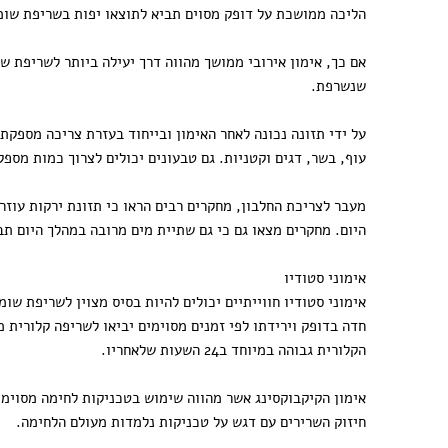
הליכה ממושכת על דופק מסוים תביא לתוצאו יפות בשריפת שומ
אם כך, אימון אירובי ממושך מהווה דרך יעילה ביותר לשריפת 
שנשרפת.
על ידי תזונה נכונה לאחר האימון ובייחוד בעזרת צריכה מספקת
עוף, בשר, דגים וקטניות. גם טבעונים יכולים לצרוך כמות מספקת של חלבון ביום, כ25% מסך הצריכה הקלורית, ע
מעבר לצריכת החלבון, מחקרים רבים הראו כי תזונת ירקות עוזרת
היום. מחקרים מצאו גם כי גם שתיית מים מרובה במהלך היום תבי
אימוני סטודיו
אימוני סטודיו חווייתיים יכולים להיות בסיס מצוין לשריפת שו
חדה בדופק וירידתו לפי זמנים מסוימים יביאו לשריפה קלורית 
הקלורית גבוהה במיוחד ב24 השעות שלאחריו.
אימון הקיקבוקסינג אשר מהווה שימוש בטכניקות לחימה מסוימות
חיזוק השרירים עם דגש על טכניקות נלמדות מעולם הלחימה.