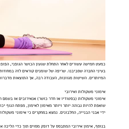
כמעט חמישה עשורים לאחר התחלת שגעון הכושר הגופני, הפופולא
בעיני החברה שסביבנו. שריפה של שומנים קוראים לזה במחוזות
המיותרים. השיטות מגוונות, העבודה רבה, אך התוצאות מדברות
אימוני משקולות ואירובי
אימוני משקולות (בסטודיו או חדר כושר) אנאירובים או בשמם הכ
שואפת להיות גבוהה יותר ויותר מאימון לאימון, מפתח הגוף יכ
ידי אבני הבנייה, החלבונים. נמצא במחקרים כי אימוני משקולות
בנוסף, אימון אירובי המתבסס על דופק מסוים תוך כדי הליכה או