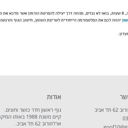
לסיום ניתן לכם טיפ מאוד חשוב וקל לביצוע: שינה טובה ומרובה, 8 שעות, בואו לא נגזים, מהווה דרך יעילה להפר
שון
יהווה לכם את הפלטפורמה הייחודית לשריפת השומן, חיטוב הגוף והרגשה 
עדון.
שר
אודות
תל אביב
גוף ראשון חדר כושר וחוגים.
קיים משנת 1988 באותו
0
ארלוזורוב 62 תל אביב.
goof10@g