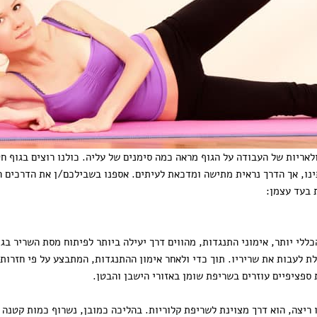
ריות של העבודה על הגוף מראה כמה סימנים של עליה. כולנו רוצים בגוף חט
ינו, אך הדרך נראית מתישה ומדכאת לעיתים. אספנו בשבילכם/ן את הדרכים ה
 בעד עצמן:
ללי יותר, אימוני התנגדות, מהווים דרך יעילה ביותר לפיתוח מסת השריר בגו
ולת לעבות את שריריו. תוך כדי ולאחר אימון ההתנגדות, המתבצע על פי חזרות
 ספציפיים עוזרים בשריפת שומן באזורי הישבן והבטן.
 ריצה, הוא דרך מצוינת לשריפת קלוריות. בהליכה כמובן, נשרוף כמות קטנה י