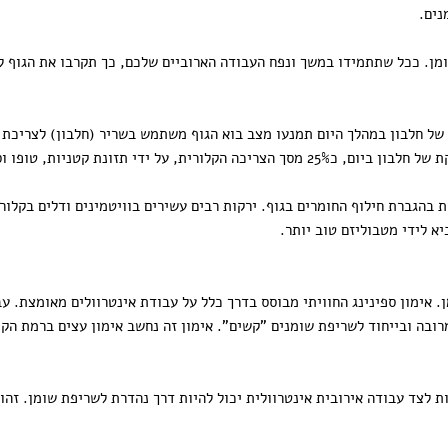
נים.
שומן. ככל שתתמידו במשך ונפח העבודה הארוביים שלכם, כך תקרבו את הגוף ל
 של חלבון במהלך היום תמנעו מצב בוא הגוף משתמש בשריר (חלבון) לצריכת א
ל ידי תזונת קטניות, טופו וסויה.
 בהגברת חילוף החומרים בגוף. ירקות רבים עשירים בוויטמינים ודלים בקלורי
א לידי מטבוליזם טוב יותר.
מן. אימון ספינינג החוויתי מבוסס בדרך כלל על עבודת אינטרוולים מאומצת. 
מרובה ובייחוד לשריפת שומנים "קשים". אימון זה נחשב אימון עצים ברמת הקו
 לצד עבודה אירובית אינטרוולית יכול להיות דרך נהדרת לשריפת שומן. זהו